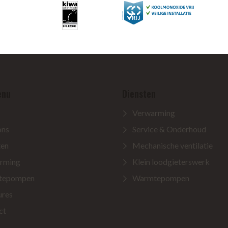
enu
Diensten
Verwarming
ons
Service & Onderhoud
ten
Mechanische ventilatie
rming
Klein loodgieterswerk
tepompen
Warmtepompen
ures
ct