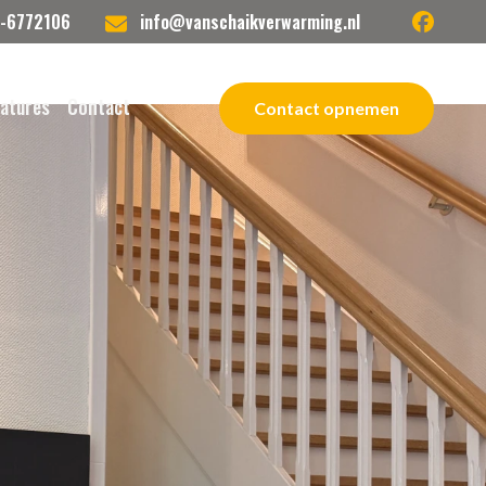
facebook
-6772106
info@vanschaikverwarming.nl
atures
Contact
Contact opnemen