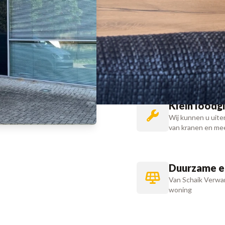
brandstofgebruik
Mechanische
Nieuwbouwhuizen z
ventileren nauwel
Klein loodg
Wij kunnen u uite
van kranen en mee
Duurzame e
Van Schaik Verwar
woning