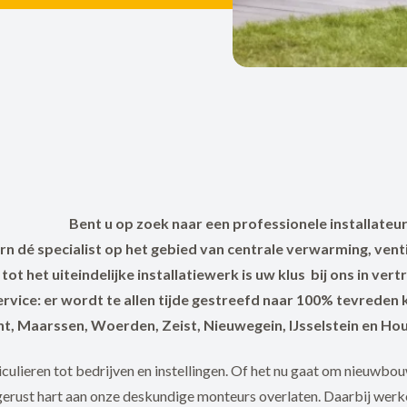
Bent u op zoek naar een professionele installateur
 dé specialist op het gebied van centrale verwarming, venti
ot het uiteindelijke installatiewerk is uw klus bij ons in v
vice: er wordt te allen tijde gestreefd naar 100% tevreden 
ht, Maarssen, Woerden, Zeist, Nieuwegein, IJsselstein en Ho
culieren tot bedrijven en instellingen. Of het nu gaat om nieuwbouw
 gerust hart aan onze deskundige monteurs overlaten. Daarbij we