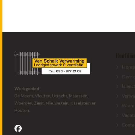
Hoofdm
Home
Over 
Diens
Werkgebied
Verwa
De Meern, Vleuten, Utrecht, Maarssen,
Woerden, Zeist, Nieuwegein, IJsselstein en
Warm
Houten.
Vacat
Conta
facebook