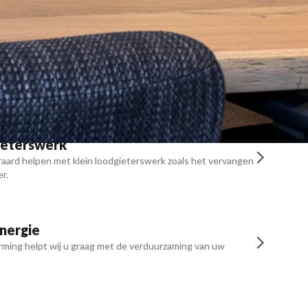
 voorkomen.
 ventilatie
ijn voorzien van goede isolatie, waardoor er van natuurlijk
ijks sprake meer is
ieterswerk
raard helpen met klein loodgieterswerk zoals het vervangen
r.
nergie
ming helpt wij u graag met de verduurzaming van uw