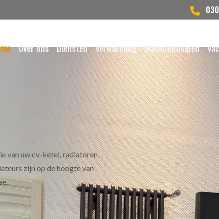
030
ome
Over ons
Diensten
Verwarming
Warmtepompen
Vac
tie van uw cv-ketel, radiatoren,
teurs zijn op de hoogte van
ee.