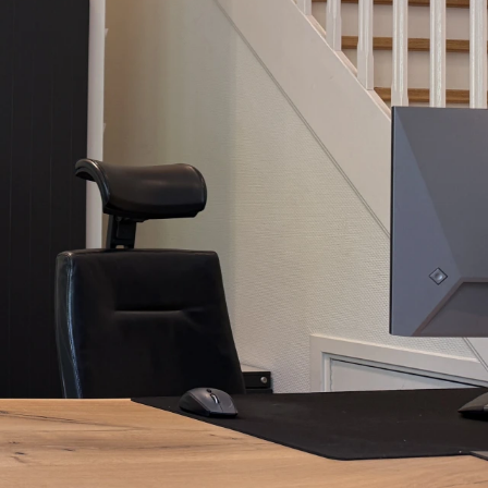
g
 Meern is breed inzetbaar op het gebied van centrale
onderhoud
v-ketel onderhoud worden veel storingen en onnodig