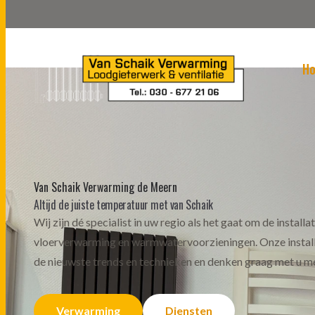
H
Van Schaik Verwarming de Meern
Altijd de juiste temperatuur met van Schaik
Wij zijn dé specialist in uw regio als het gaat om de installa
vloerverwarming en warmwatervoorzieningen. Onze installa
de nieuwste trends en technieken en denken graag met u m
Verwarming
Diensten