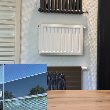
Verwarmin
Van Schaik uit De
verwarming.
Service & 
Met regelmatig c