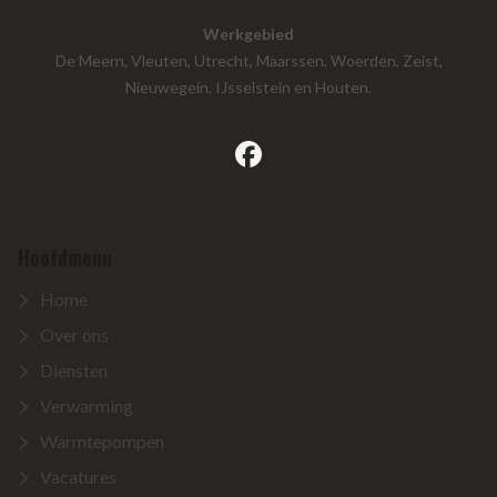
Werkgebied
De Meern, Vleuten, Utrecht, Maarssen, Woerden, Zeist,
Nieuwegein, IJsselstein en Houten.
facebook
Hoofdmenu
Home
Over ons
Diensten
Verwarming
Warmtepompen
Vacatures