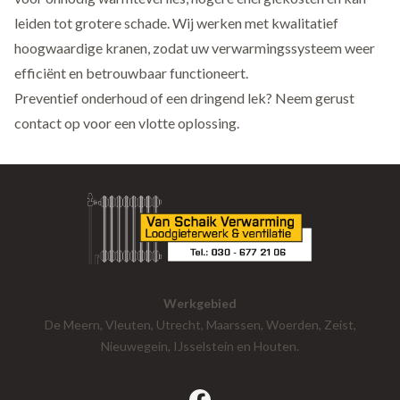
leiden tot grotere schade. Wij werken met kwalitatief
hoogwaardige kranen, zodat uw verwarmingssysteem weer
efficiënt en betrouwbaar functioneert.
Preventief onderhoud of een dringend lek? Neem gerust
contact
op voor een vlotte oplossing.
Werkgebied
De Meern, Vleuten, Utrecht, Maarssen, Woerden, Zeist,
Nieuwegein, IJsselstein en Houten.
facebook