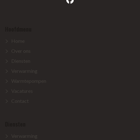
Hoofdmenu
Home
Over ons
Diensten
Verwarming
Warmtepompen
Vacatures
Contact
Diensten
Verwarming