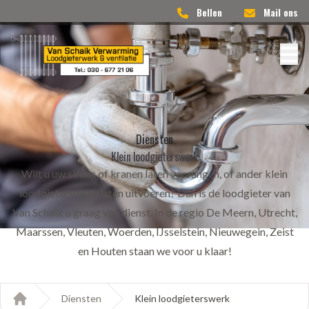
Bellen
Mail ons
Diensten
Klein loodgieterswerk
Wilt u uw sifons of kranen laten vervangen, of ander klein
loodgieterswerk laten uitvoeren? Dan is de loodgieter van
Van Schaik u graag van dienst. In de regio De Meern, Utrecht,
Maarssen, Vleuten, Woerden, IJsselstein, Nieuwegein, Zeist
en Houten staan we voor u klaar!
Diensten
Klein loodgieterswerk