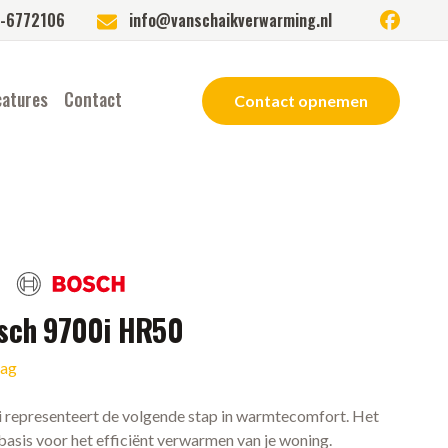
facebook
-6772106
info@vanschaikverwarming.nl
catures
Contact
Contact opnemen
osch 9700i HR50
aag
 representeert de volgende stap in warmtecomfort. Het
 basis voor het efficiënt verwarmen van je woning.