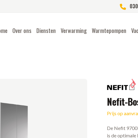
030
ome
Over ons
Diensten
Verwarming
Warmtepompen
Va
Merk
Nefit-B
Prijs op aanvr
Ketel informatie
De Nefit 9700i
is de optimale