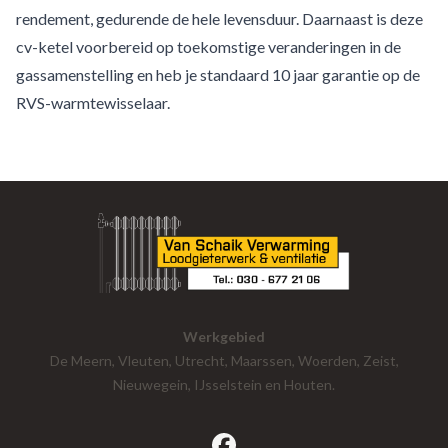
rendement, gedurende de hele levensduur. Daarnaast is deze
cv-ketel voorbereid op toekomstige veranderingen in de
gassamenstelling en heb je standaard 10 jaar garantie op de
RVS-warmtewisselaar.
Werkgebied
De Meern, Vleuten, Utrecht, Maarssen, Woerden, Zeist,
Nieuwegein, IJsselstein en Houten.
facebook