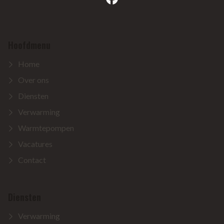
Hoofdmenu
Home
Over ons
Diensten
Verwarming
Warmtepompen
Vacatures
Contact
Diensten
Verwarming