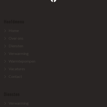
Hoofdmenu
Home
Over ons
Diensten
Verwarming
Warmtepompen
Vacatures
Contact
Diensten
Verwarming