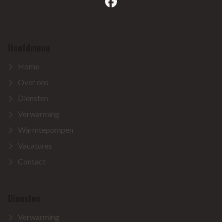
facebook
Hoofdmenu
Home
Over ons
Diensten
Verwarming
Warmtepompen
Vacatures
Contact
Diensten
Verwarming