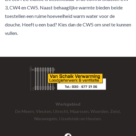
3, CW4 en CW5. Naast behaaglijke warmte bieden beide
toestellen een ruime hoeveelheid warm water voor de
douche. Heeft u een bad? Kies dan de CW5 om snel te kunnen
vullen.
Werkgebied
De Meern, Vleuten, Utrecht, Maarssen, Woerden, Zeist,
Nieuwegein, IJsselstein en Houten.