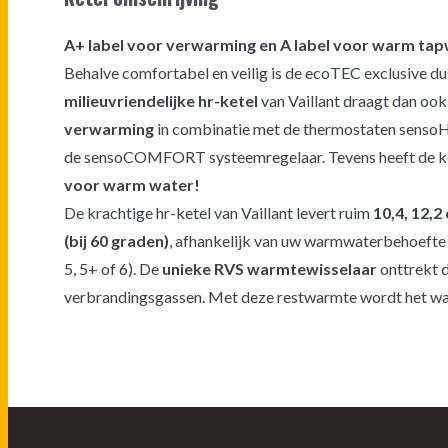
A+ label voor verwarming en A label voor warm ta
Behalve comfortabel en veilig is de ecoTEC exclusive du
milieuvriendelijke hr-ketel
van Vaillant draagt dan ook 
verwarming
in combinatie met de thermostaten
sensoH
de
sensoCOMFORT systeemregelaar
. Tevens heeft de 
voor warm water!
De krachtige hr-ketel van Vaillant levert ruim
10,4, 12,2
(bij 60 graden)
, afhankelijk van uw warmwaterbehoefte
5, 5+ of 6). De
unieke RVS warmtewisselaar
onttrekt d
verbrandingsgassen. Met deze restwarmte wordt het w