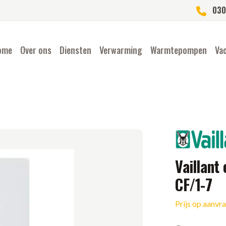
030
ome
Over ons
Diensten
Verwarming
Warmtepompen
Va
Merk
Vaillant
CF/1-7
Prijs op aanvr
Ketel informatie