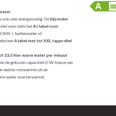
pwater
s ook zeer energiezuinig. De
bijzonder
niet voor niets het
A+ label voor
OME + buitenvoeler
of
ketel een
A label met tot XXL tapprofiel
 of 23,5 liter warm water per minuut
 en de gekozen capaciteit (CW-klasse van
e laatste restwarmte uit de
arm water voorverwarmd.