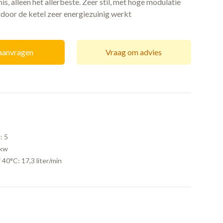
, alleen het allerbeste. Zeer stil, met hoge modulatie
rdoor de ketel zeer energiezuinig werkt
 aanvragen
Vraag om advies
:
5
9kw
j 40°C:
17,3 liter/min