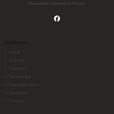
Nieuwegein, IJsselstein en Houten.
facebook
Hoofdmenu
Home
Over ons
Diensten
Verwarming
Warmtepompen
Vacatures
Contact