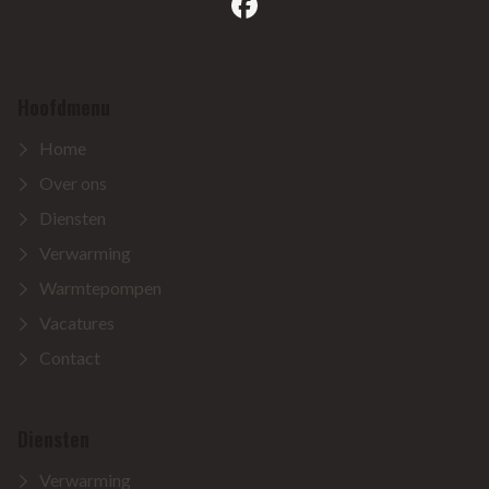
facebook
Hoofdmenu
Home
Over ons
Diensten
Verwarming
Warmtepompen
Vacatures
Contact
Diensten
Verwarming