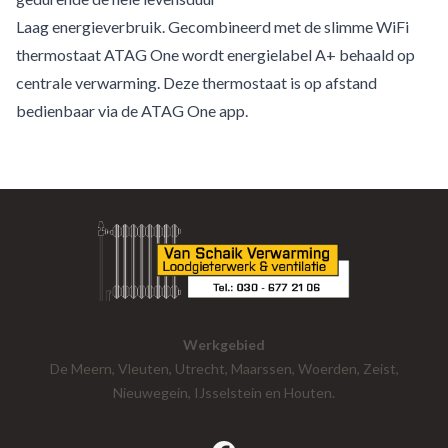
Laag energieverbruik. Gecombineerd met de slimme WiFi
thermostaat ATAG One wordt energielabel A+ behaald op
centrale verwarming. Deze thermostaat is op afstand
bedienbaar via de ATAG One app.
Werkgebied
De Meern, Vleuten, Utrecht, Maarssen, Woerden, Zeist,
Nieuwegein, IJsselstein en Houten.