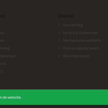
enu
Diensten
Verwarming
ons
Service & Onderhoud
ten
Mechanische ventilatie
rming
Klein loodgieterswerk
tepompen
Warmtepompen
ures
ct
an de website.