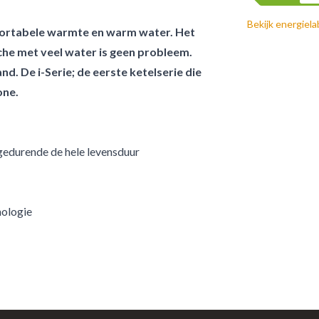
Bekijk energiela
fortabele warmte en warm water. Het
che met veel water is geen probleem.
nd. De i-Serie; de eerste ketelserie die
one.
gedurende de hele levensduur
nologie