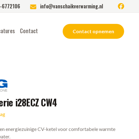
facebook
-6772106
info@vanschaikverwarming.nl
catures
Contact
Contact opnemen
erie i28ECZ CW4
aag
een energiezuinige CV-ketel voor comfortabele warmte
ater.