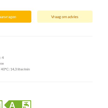
 aanvragen
Vraag om advies
:
4
1kw
j 40°C:
14,3 liter/min