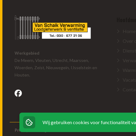
Hoofdm
Home
Over 
Diens
Werkgebied
Verwa
De Meern, Vleuten, Utrecht, Maarssen,
Woerden, Zeist, Nieuwegein, IJsselstein en
Warm
Houten.
Vacat
Conta
facebook
Wij gebruiken cookies voor functionaliteit v
Privacyverklaring