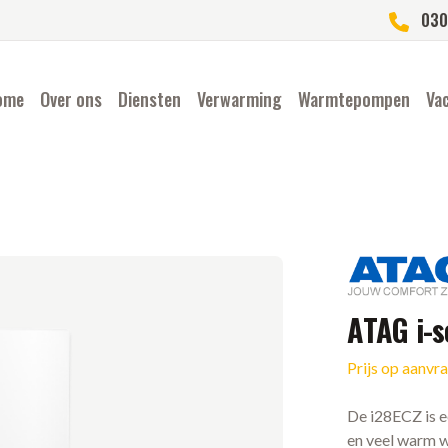
030
ome
Over ons
Diensten
Verwarming
Warmtepompen
Va
Merk
ATAG i-s
Prijs op aanvr
Ketel informatie
De i28ECZ is 
en veel warm w