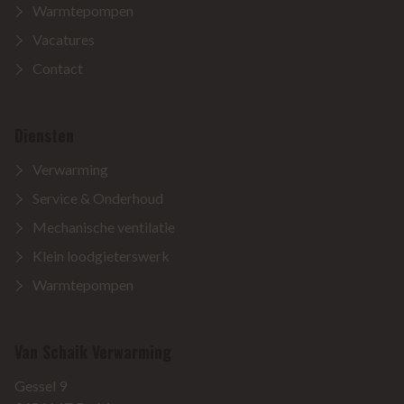
Warmtepompen
Vacatures
Contact
Diensten
Verwarming
Service & Onderhoud
Mechanische ventilatie
Klein loodgieterswerk
Warmtepompen
Van Schaik Verwarming
Van Schaik Verwarming
Gessel 9