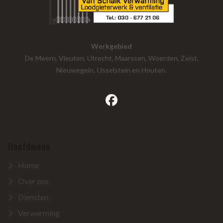
Werkgebied
De Meern, Vleuten, Utrecht, Maarssen, Woerden, Zeist,
Nieuwegein, IJsselstein en Houten.
facebook
Hoofdmenu
Home
Over ons
Diensten
Verwarming