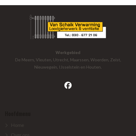
Werkgebied
De Meern, Vleuten, Utrecht, Maarssen, Woerden, Zeist,
Nieuwegein, IJsselstein en Houten.
facebook
Hoofdmenu
Home
Over ons