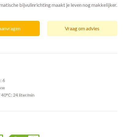
matische bijvulinrichting maakt je leven nog makkelijker.
 aanvragen
Vraag om advies
:
6
9kw
j 40°C:
24 liter/min