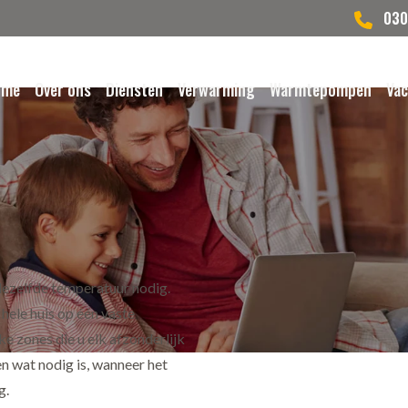
030
ome
Over ons
Diensten
Verwarming
Warmtepompen
Vac
dezelfde temperatuur nodig.
 hele huis op één vaste
e zones die u elk afzonderlijk
en wat nodig is, wanneer het
g.