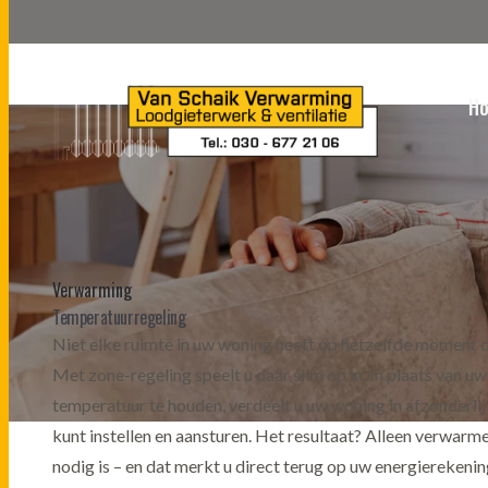
H
Verwarming
Temperatuurregeling
Niet elke ruimte in uw woning heeft op hetzelfde moment 
Met zone-regeling speelt u daar slim op in. In plaats van uw
temperatuur te houden, verdeelt u uw woning in afzonderlijk
kunt instellen en aansturen. Het resultaat? Alleen verwarm
nodig is – en dat merkt u direct terug op uw energierekenin