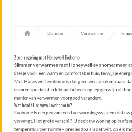
Diensten
Verwarming
Tempe
Home
Zone-regeling met Honeywell Evohome
Slimmer verwarmen met Honeywell evohome: meer co
Stel
je voor: een
warm en
comfortabel huis,
terwijl je
energi
Met
Honeywell evohome is
dat geen wensdenken,
maar da
ervaren
specialist in
klimaatbeheersing leggen wij u uit ho
manier van
verwarmen voorgoed verandert.
Wat houdt Honeywell evohome in?
Evohome is een geavanceerd verwarmingssysteem dat uw
vervangt. Het grote verschil? U deelt uw woning op in afzon
temperatuur per ruimte – precies zoals u dat wilt, op elk m