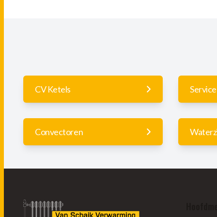
CV Ketels
Servic
Convectoren
Waterzi
Hoofdm