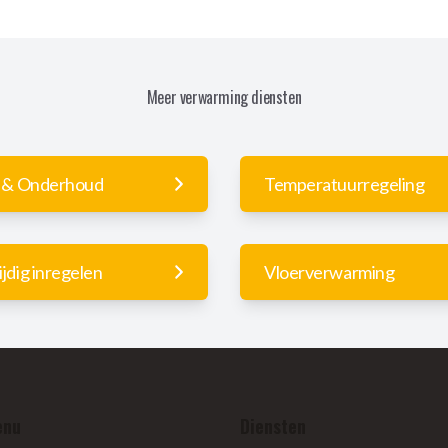
Meer verwarming diensten
e & Onderhoud
Temperatuurregeling
jdig inregelen
Vloerverwarming
enu
Diensten