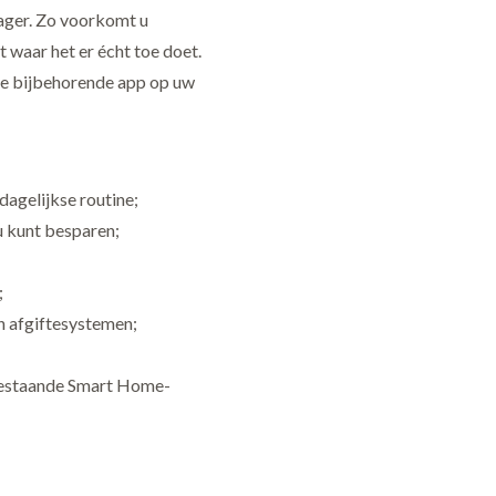
ager. Zo voorkomt u
 waar het er écht toe doet.
 de bijbehorende app op uw
dagelijkse routine;
u kunt besparen;
;
n afgiftesystemen;
bestaande Smart Home-